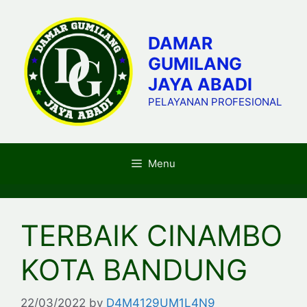
Skip
to
DAMAR
content
GUMILANG
JAYA ABADI
PELAYANAN PROFESIONAL
Menu
TERBAIK CINAMBO
KOTA BANDUNG
22/03/2022
by
D4M4129UM1L4N9