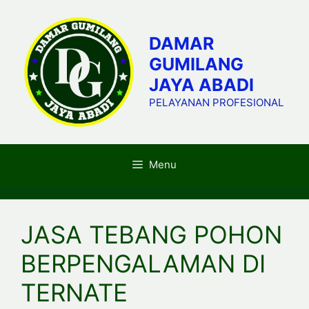
Skip
to
DAMAR
content
GUMILANG
JAYA ABADI
PELAYANAN PROFESIONAL
Menu
JASA TEBANG POHON
BERPENGALAMAN DI
TERNATE