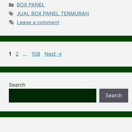
Categories
BOX PANEL
Tags
JUAL BOX PANEL TERMURAH
Leave a comment
Page
Page
Page
1
2
…
108
Next
→
Search
Search