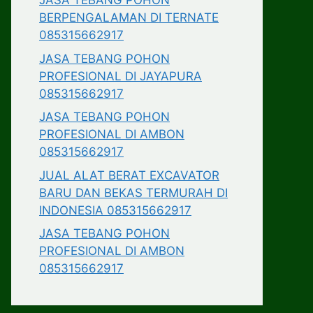
JASA TEBANG POHON
BERPENGALAMAN DI TERNATE
085315662917
JASA TEBANG POHON
PROFESIONAL DI JAYAPURA
085315662917
JASA TEBANG POHON
PROFESIONAL DI AMBON
085315662917
JUAL ALAT BERAT EXCAVATOR
BARU DAN BEKAS TERMURAH DI
INDONESIA 085315662917
JASA TEBANG POHON
PROFESIONAL DI AMBON
085315662917