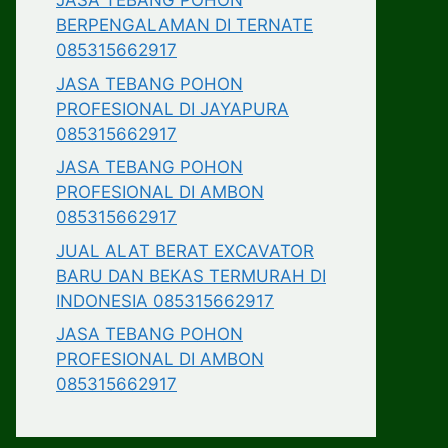
JASA TEBANG POHON
BERPENGALAMAN DI TERNATE
085315662917
JASA TEBANG POHON
PROFESIONAL DI JAYAPURA
085315662917
JASA TEBANG POHON
PROFESIONAL DI AMBON
085315662917
JUAL ALAT BERAT EXCAVATOR
BARU DAN BEKAS TERMURAH DI
INDONESIA 085315662917
JASA TEBANG POHON
PROFESIONAL DI AMBON
085315662917