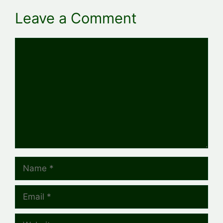
Leave a Comment
Comment
Name
Email
Website