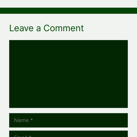
Leave a Comment
Comment
Name
Email