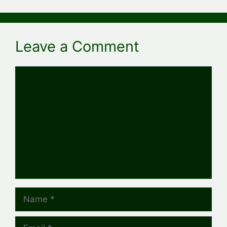
Leave a Comment
Comment
Name
Email