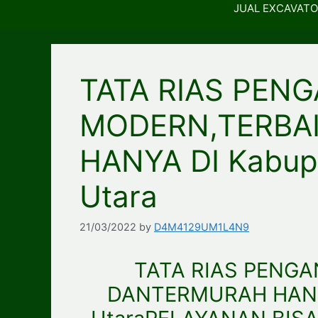
JUAL EXCAVATO
TATA RIAS PEN
MODERN,TERBA
HANYA DI Kabup
Utara
21/03/2022
by
D4M4129UM1L4N9
TATA RIAS PENGA
DANTERMURAH HANYA