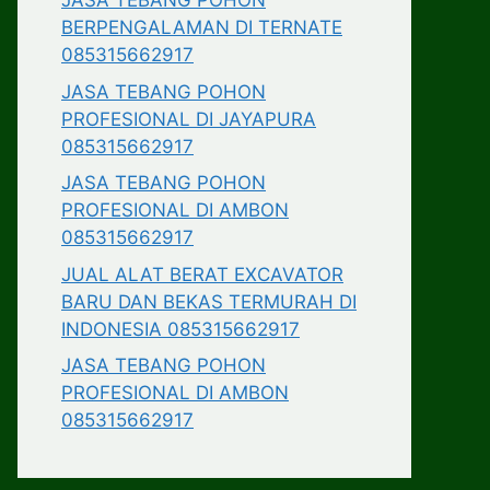
JASA TEBANG POHON
BERPENGALAMAN DI TERNATE
085315662917
JASA TEBANG POHON
PROFESIONAL DI JAYAPURA
085315662917
JASA TEBANG POHON
PROFESIONAL DI AMBON
085315662917
JUAL ALAT BERAT EXCAVATOR
BARU DAN BEKAS TERMURAH DI
INDONESIA 085315662917
JASA TEBANG POHON
PROFESIONAL DI AMBON
085315662917