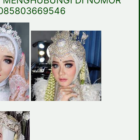
A MENGHUBUNGI DI NOMOR
085803669546