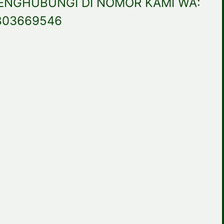
ENGHUBUNGI DI NOMOR KAMI WA:
803669546