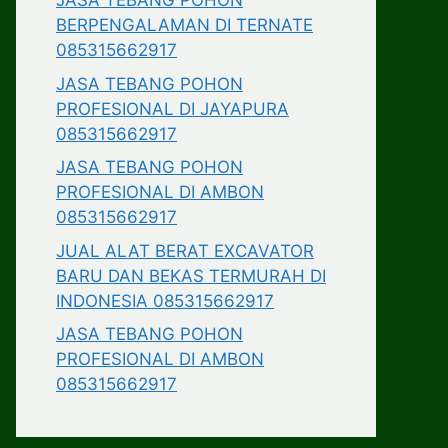
JASA TEBANG POHON
BERPENGALAMAN DI TERNATE
085315662917
JASA TEBANG POHON
PROFESIONAL DI JAYAPURA
085315662917
JASA TEBANG POHON
PROFESIONAL DI AMBON
085315662917
JUAL ALAT BERAT EXCAVATOR
BARU DAN BEKAS TERMURAH DI
INDONESIA 085315662917
JASA TEBANG POHON
PROFESIONAL DI AMBON
085315662917