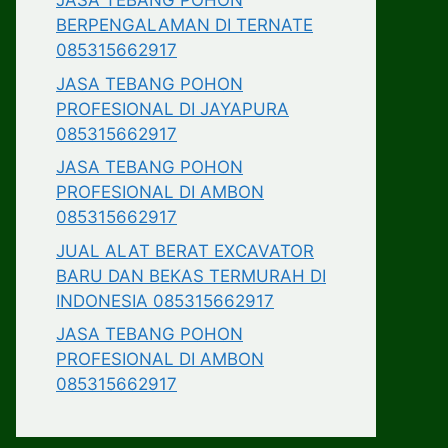
JASA TEBANG POHON
BERPENGALAMAN DI TERNATE
085315662917
JASA TEBANG POHON
PROFESIONAL DI JAYAPURA
085315662917
JASA TEBANG POHON
PROFESIONAL DI AMBON
085315662917
JUAL ALAT BERAT EXCAVATOR
BARU DAN BEKAS TERMURAH DI
INDONESIA 085315662917
JASA TEBANG POHON
PROFESIONAL DI AMBON
085315662917