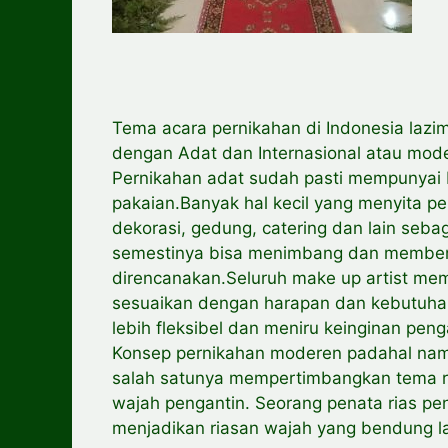
Tema acara pernikahan di Indonesia lazi
dengan Adat dan Internasional atau mod
Pernikahan adat sudah pasti mempunyai 
pakaian.Banyak hal kecil yang menyita p
dekorasi, gedung, catering dan lain seb
semestinya bisa menimbang dan membend
direncanakan.Seluruh make up artist memi
sesuaikan dengan harapan dan kebutuhan
lebih fleksibel dan meniru keinginan peng
Konsep pernikahan moderen padahal namp
salah satunya mempertimbangkan tema ri
wajah pengantin. Seorang penata rias p
menjadikan riasan wajah yang bendung lam