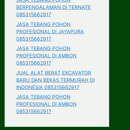
JASA TEBANG POHON
BERPENGALAMAN DI TERNATE
085315662917
JASA TEBANG POHON
PROFESIONAL DI JAYAPURA
085315662917
JASA TEBANG POHON
PROFESIONAL DI AMBON
085315662917
JUAL ALAT BERAT EXCAVATOR
BARU DAN BEKAS TERMURAH DI
INDONESIA 085315662917
JASA TEBANG POHON
PROFESIONAL DI AMBON
085315662917