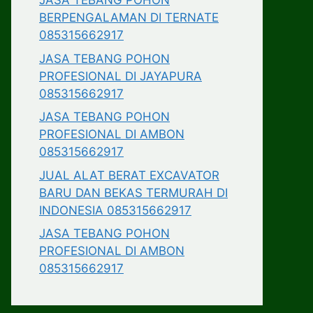
JASA TEBANG POHON
BERPENGALAMAN DI TERNATE
085315662917
JASA TEBANG POHON
PROFESIONAL DI JAYAPURA
085315662917
JASA TEBANG POHON
PROFESIONAL DI AMBON
085315662917
JUAL ALAT BERAT EXCAVATOR
BARU DAN BEKAS TERMURAH DI
INDONESIA 085315662917
JASA TEBANG POHON
PROFESIONAL DI AMBON
085315662917