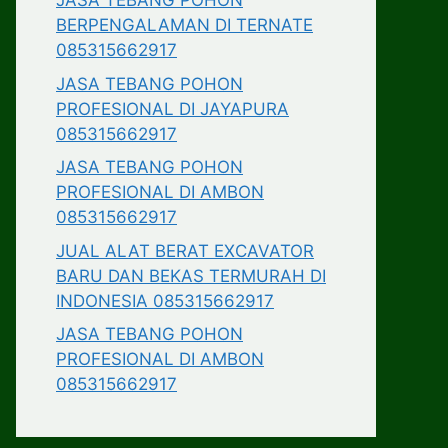
JASA TEBANG POHON
BERPENGALAMAN DI TERNATE
085315662917
JASA TEBANG POHON
PROFESIONAL DI JAYAPURA
085315662917
JASA TEBANG POHON
PROFESIONAL DI AMBON
085315662917
JUAL ALAT BERAT EXCAVATOR
BARU DAN BEKAS TERMURAH DI
INDONESIA 085315662917
JASA TEBANG POHON
PROFESIONAL DI AMBON
085315662917