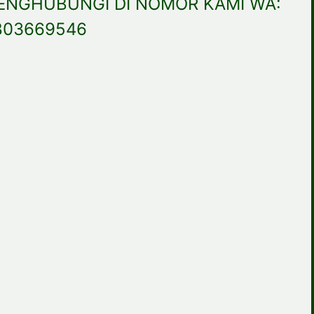
ENGHUBUNGI DI NOMOR KAMI WA:
803669546