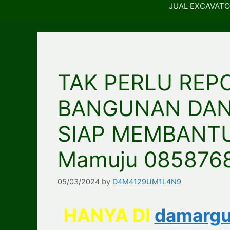
JUAL EXCAVATO
TAK PERLU REP
BANGUNAN DAN
SIAP MEMBANTU
Mamuju 085876
05/03/2024
by
D4M4129UM1L4N9
HANYA DI
damargu