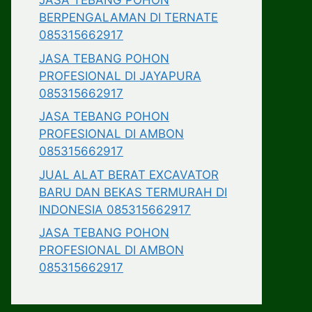
JASA TEBANG POHON
BERPENGALAMAN DI TERNATE
085315662917
JASA TEBANG POHON
PROFESIONAL DI JAYAPURA
085315662917
JASA TEBANG POHON
PROFESIONAL DI AMBON
085315662917
JUAL ALAT BERAT EXCAVATOR
BARU DAN BEKAS TERMURAH DI
INDONESIA 085315662917
JASA TEBANG POHON
PROFESIONAL DI AMBON
085315662917