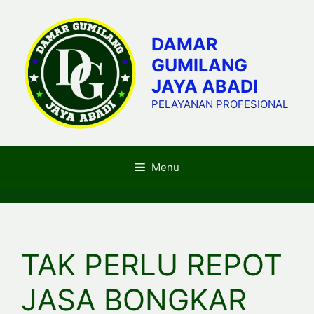
Skip
to
DAMAR
content
GUMILANG
JAYA ABADI
PELAYANAN PROFESIONAL
Menu
TAK PERLU REPOT
JASA BONGKAR