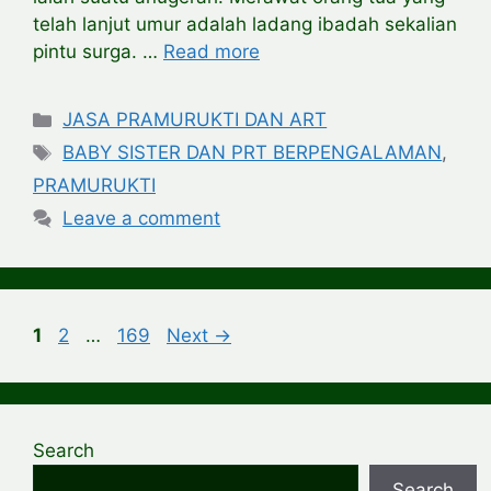
telah lanjut umur adalah ladang ibadah sekalian
pintu surga. …
Read more
Categories
JASA PRAMURUKTI DAN ART
Tags
BABY SISTER DAN PRT BERPENGALAMAN
,
PRAMURUKTI
Leave a comment
Page
Page
Page
1
2
…
169
Next
→
Search
Search