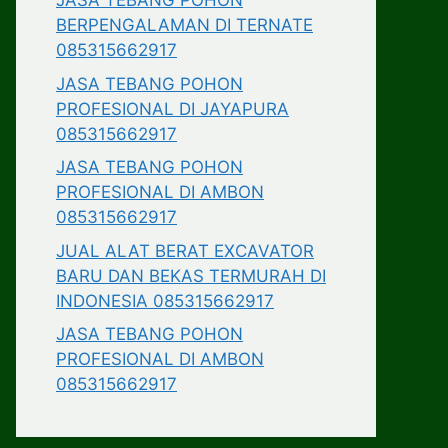
JASA TEBANG POHON
BERPENGALAMAN DI TERNATE
085315662917
JASA TEBANG POHON
PROFESIONAL DI JAYAPURA
085315662917
JASA TEBANG POHON
PROFESIONAL DI AMBON
085315662917
JUAL ALAT BERAT EXCAVATOR
BARU DAN BEKAS TERMURAH DI
INDONESIA 085315662917
JASA TEBANG POHON
PROFESIONAL DI AMBON
085315662917