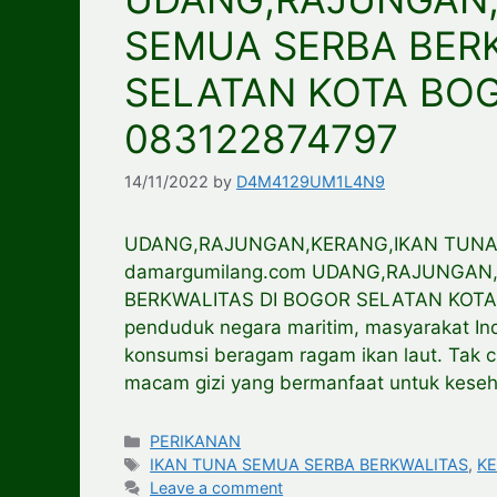
SEMUA SERBA BER
SELATAN KOTA BO
083122874797
14/11/2022
by
D4M4129UM1L4N9
UDANG,RAJUNGAN,KERANG,IKAN TUNA
damargumilang.com UDANG,RAJUNGAN
BERKWALITAS DI BOGOR SELATAN KOTA
penduduk negara maritim, masyarakat Indo
konsumsi beragam ragam ikan laut. Tak c
macam gizi yang bermanfaat untuk keseh
Categories
PERIKANAN
Tags
IKAN TUNA SEMUA SERBA BERKWALITAS
,
K
Leave a comment