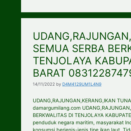
UDANG,RAJUNGAN,
SEMUA SERBA BERK
TENJOLAYA KABUP
BARAT 0831228747
14/11/2022
by
D4M4129UM1L4N9
UDANG,RAJUNGAN,KERANG,IKAN TUNA
damargumilang.com UDANG,RAJUNGAN
BERKWALITAS DI TENJOLAYA KABUPAT
penduduk negara maritim, masyarakat Ind
konsumsi berjenis-jenis tipe ikan laut. T