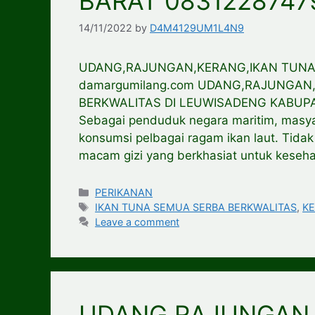
BARAT 0831228747
14/11/2022
by
D4M4129UM1L4N9
UDANG,RAJUNGAN,KERANG,IKAN TUNA
damargumilang.com UDANG,RAJUNGAN
BERKWALITAS DI LEUWISADENG KABUP
Sebagai penduduk negara maritim, masyar
konsumsi pelbagai ragam ikan laut. Tidak
macam gizi yang berkhasiat untuk keseha
Categories
PERIKANAN
Tags
IKAN TUNA SEMUA SERBA BERKWALITAS
,
K
Leave a comment
UDANG,RAJUNGAN,