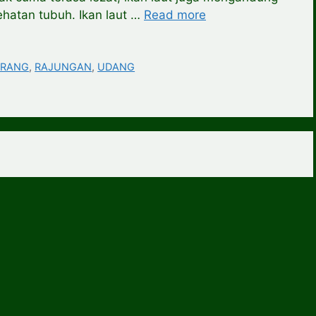
ehatan tubuh. Ikan laut …
Read more
ERANG
,
RAJUNGAN
,
UDANG