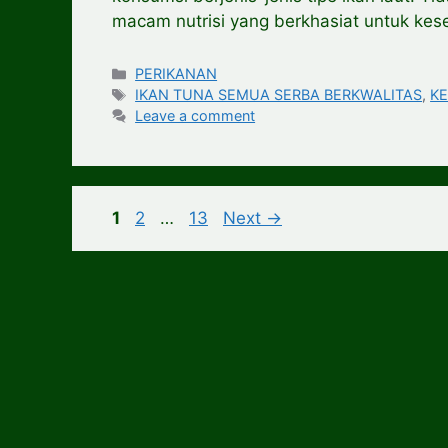
macam nutrisi yang berkhasiat untuk kes
Categories
PERIKANAN
Tags
IKAN TUNA SEMUA SERBA BERKWALITAS
,
K
Leave a comment
Page
Page
Page
1
2
…
13
Next
→