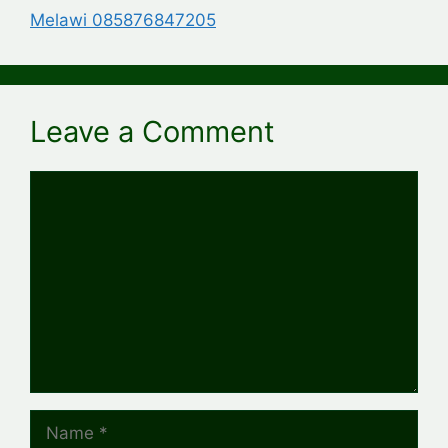
Melawi 085876847205
Leave a Comment
Comment
Name