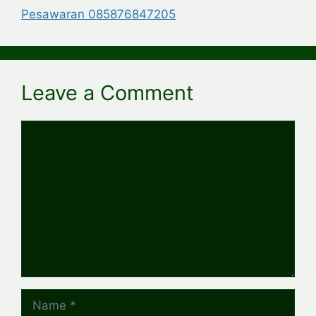
Pesawaran 085876847205
Leave a Comment
Comment
Name