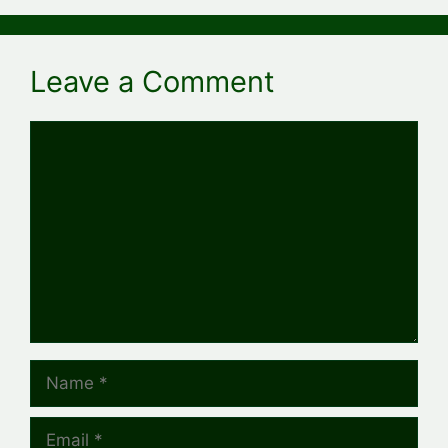
Leave a Comment
Comment
Name
Email