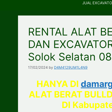
JUAL EXCAVATO
RENTAL ALAT B
DAN EXCAVATOR 
Solok Selatan 
17/02/2024
by
D4M4129UM1L4N9
HANYA DI
damarg
ALAT BERAT BULL
DI Kabupate