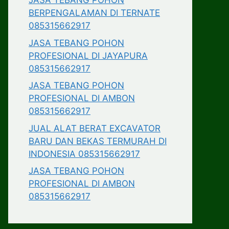
JASA TEBANG POHON
BERPENGALAMAN DI TERNATE
085315662917
JASA TEBANG POHON
PROFESIONAL DI JAYAPURA
085315662917
JASA TEBANG POHON
PROFESIONAL DI AMBON
085315662917
JUAL ALAT BERAT EXCAVATOR
BARU DAN BEKAS TERMURAH DI
INDONESIA 085315662917
JASA TEBANG POHON
PROFESIONAL DI AMBON
085315662917