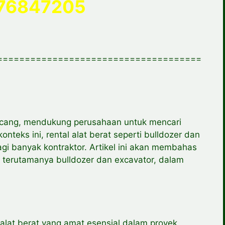
76847205
=====================================
encang, mendukung perusahaan untuk mencari
nteks ini, rental alat berat seperti bulldozer dan
agi banyak kontraktor. Artikel ini akan membahas
, terutamanya bulldozer dan excavator, dalam
i alat berat yang amat esensial dalam proyek