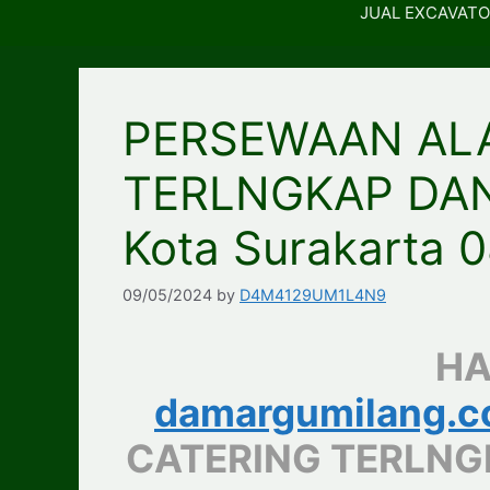
JUAL EXCAVATO
PERSEWAAN ALA
TERLNGKAP DA
Kota Surakarta
09/05/2024
by
D4M4129UM1L4N9
HA
damargumilang.
CATERING TERLNG