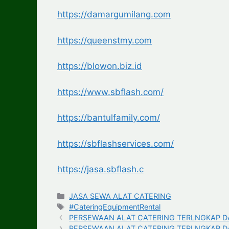
https://damargumilang.com
https://queenstmy.com
https://blowon.biz.id
https://www.sbflash.com/
https://bantulfamily.com/
https://sbflashservices.com/
https://jasa.sbflash.c
Categories
JASA SEWA ALAT CATERING
Tags
#CateringEquipmentRental
PERSEWAAN ALAT CATERING TERLNGKAP DAN
PERSEWAAN ALAT CATERING TERLNGKAP DAN