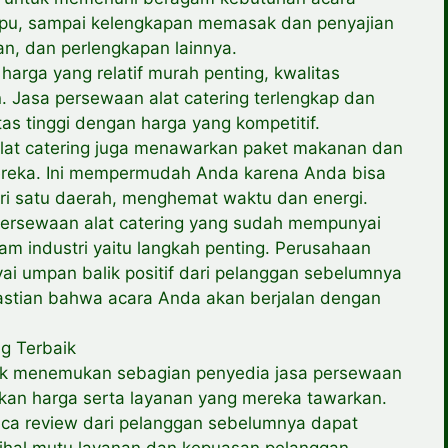
garpu, sampai kelengkapan memasak dan penyajian
an, dan perlengkapan lainnya.
arga yang relatif murah penting, kwalitas
. Jasa persewaan alat catering terlengkap dan
as tinggi dengan harga yang kompetitif.
alat catering juga menawarkan paket makanan dan
ereka. Ini mempermudah Anda karena Anda bisa
i satu daerah, menghemat waktu dan energi.
persewaan alat catering yang sudah mempunyai
m industri yaitu langkah penting. Perusahaan
i umpan balik positif dari pelanggan sebelumnya
stian bahwa acara Anda akan berjalan dengan
ng Terbaik
tuk menemukan sebagian penyedia jasa persewaan
ngkan harga serta layanan yang mereka tawarkan.
ca review dari pelanggan sebelumnya dapat
hal mutu layanan dan kepuasan pelanggan.