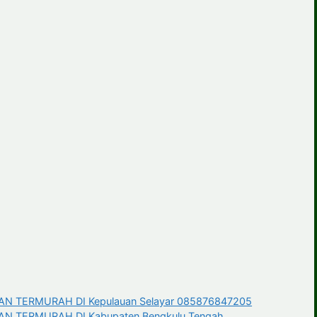
 TERMURAH DI Kepulauan Selayar 085876847205
 TERMURAH DI Kabupaten Bengkulu Tengah