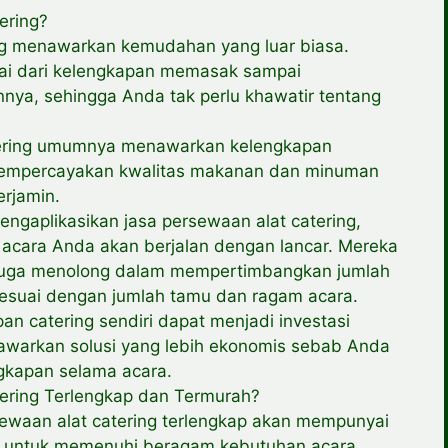
ering?
ng menawarkan kemudahan yang luar biasa.
ai dari kelengkapan memasak sampai
nnya, sehingga Anda tak perlu khawatir tentang
atering umumnya menawarkan kelengkapan
sa mempercayakan kwalitas makanan dan minuman
erjamin.
gaplikasikan jasa persewaan alat catering,
acara Anda akan berjalan dengan lancar. Mereka
i juga menolong dalam mempertimbangkan jumlah
sesuai dengan jumlah tamu dan ragam acara.
an catering sendiri dapat menjadi investasi
nawarkan solusi yang lebih ekonomis sebab Anda
kapan selama acara.
ering Terlengkap dan Termurah?
sewaan alat catering terlengkap akan mempunyai
ing untuk memenuhi beragam kebutuhan acara