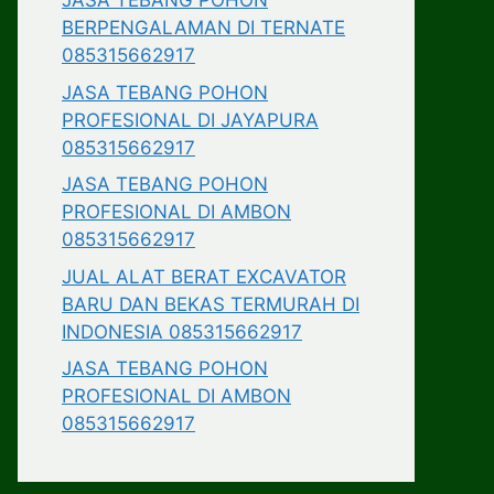
JASA TEBANG POHON
BERPENGALAMAN DI TERNATE
085315662917
JASA TEBANG POHON
PROFESIONAL DI JAYAPURA
085315662917
JASA TEBANG POHON
PROFESIONAL DI AMBON
085315662917
JUAL ALAT BERAT EXCAVATOR
BARU DAN BEKAS TERMURAH DI
INDONESIA 085315662917
JASA TEBANG POHON
PROFESIONAL DI AMBON
085315662917