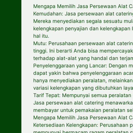
Mengapa Memilih Jasa Persewaan Alat C
Kemudahan: Jasa persewaan alat cater
Mereka menyediakan segala sesuatu mul
kelengkapan penyajian dan kelengkapan l
hal itu.
Mutu: Perusahaan persewaan alat cater
tinggi. Ini berarti Anda bisa memperca
terhadap alat-alat yang handal dan terja
Penyelenggaraan yang Lancar: Dengan me
dapat yakin bahwa penyelenggaraan acar
hanya menyediakan peralatan, melainka
variasi kelengkapan yang dibutuhkan la
Tarif Tepat: Mempunyai semua peralatan c
Jasa persewaan alat catering menawarka
membayar untuk pemakaian peralatan se
Mengapa Memilih Jasa Persewaan Alat C
Ketersediaan Kelengkapan: Perusahaan pe
mempunyai bermacam ragam peralatan ca