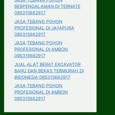
JASA TEBANG POHON
BERPENGALAMAN DI TERNATE
085315662917
JASA TEBANG POHON
PROFESIONAL DI JAYAPURA
085315662917
JASA TEBANG POHON
PROFESIONAL DI AMBON
085315662917
JUAL ALAT BERAT EXCAVATOR
BARU DAN BEKAS TERMURAH DI
INDONESIA 085315662917
JASA TEBANG POHON
PROFESIONAL DI AMBON
085315662917