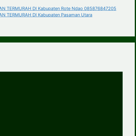
N TERMURAH DI Kabupaten Rote Ndao 085876847205
 TERMURAH DI Kabupaten Pasaman Utara