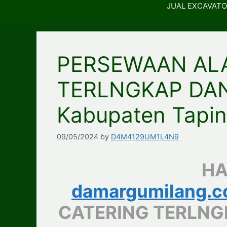
JUAL EXCAVATO
PERSEWAAN ALA
TERLNGKAP DA
Kabupaten Tapi
09/05/2024
by
D4M4129UM1L4N9
HA
damargumilang.
CATERING TERLNG