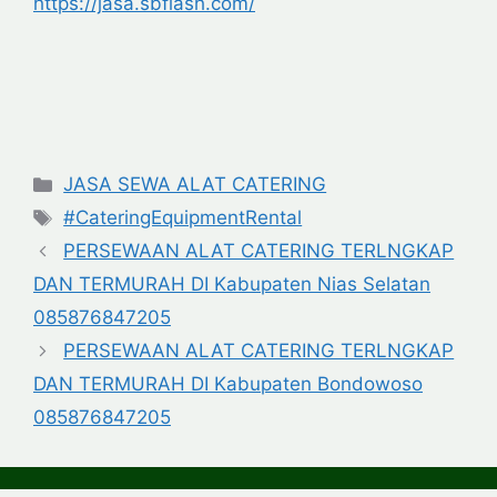
https://jasa.sbflash.com/
Categories
JASA SEWA ALAT CATERING
Tags
#CateringEquipmentRental
PERSEWAAN ALAT CATERING TERLNGKAP
DAN TERMURAH DI Kabupaten Nias Selatan
085876847205
PERSEWAAN ALAT CATERING TERLNGKAP
DAN TERMURAH DI Kabupaten Bondowoso
085876847205