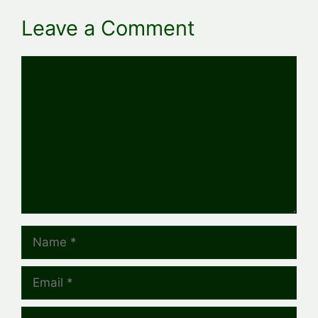
Leave a Comment
Comment
Name
Email
Website