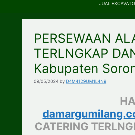
JUAL EXCAVATO
PERSEWAAN ALA
TERLNGKAP DA
Kabupaten Soro
09/05/2024
by
D4M4129UM1L4N9
HA
damargumilang.
CATERING TERLNG