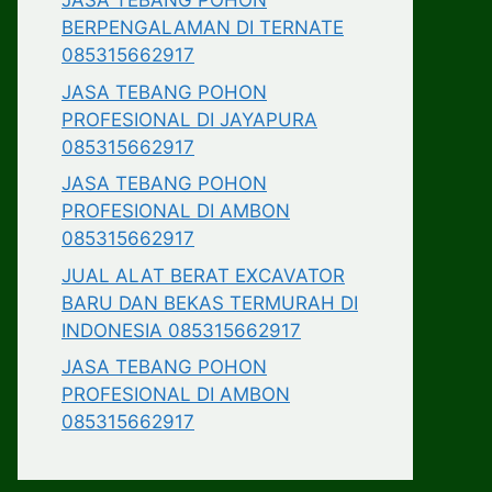
JASA TEBANG POHON
BERPENGALAMAN DI TERNATE
085315662917
JASA TEBANG POHON
PROFESIONAL DI JAYAPURA
085315662917
JASA TEBANG POHON
PROFESIONAL DI AMBON
085315662917
JUAL ALAT BERAT EXCAVATOR
BARU DAN BEKAS TERMURAH DI
INDONESIA 085315662917
JASA TEBANG POHON
PROFESIONAL DI AMBON
085315662917