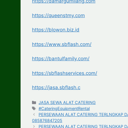
https://damargumilang.com
https://queenstmy.com
https://blowon.biz.id
https://www.sbflash.com/
https://bantulfamily.com/
https://sbflashservices.com/
https://jasa.sbflash.c
Categories
JASA SEWA ALAT CATERING
Tags
#CateringEquipmentRental
PERSEWAAN ALAT CATERING TERLNGKAP DAN
085876847205
PERSEWAAN ALAT CATERING TERLNGKAP DAN