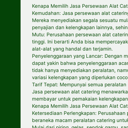
Kenapa Memilih Jasa Persewaan Alat Cat
Kemudahan: Jasa persewaan alat cater
Mereka menyediakan segala sesuatu mul
penyajian dan kelengkapan lainnya, sehing
Mutu: Perusahaan persewaan alat cate
tinggi. Ini berarti Anda bisa memperca
alat-alat yang handal dan terjamin.
Penyelenggaraan yang Lancar: Dengan me
dapat yakin bahwa penyelenggaraan acar
tidak hanya menyediakan peralatan, na
variasi kelengkapan yang diperlukan coc
Tarif Tepat: Mempunyai semua peralatan c
Jasa persewaan alat catering menawarka
membayar untuk pemakaian kelengkapan 
Kenapa Memilih Jasa Persewaan Alat Cat
Ketersediaan Perlengkapan: Perusahaan p
beraneka macam peralatan catering unt
Mulai dari piring, gelas, sendok garpu,