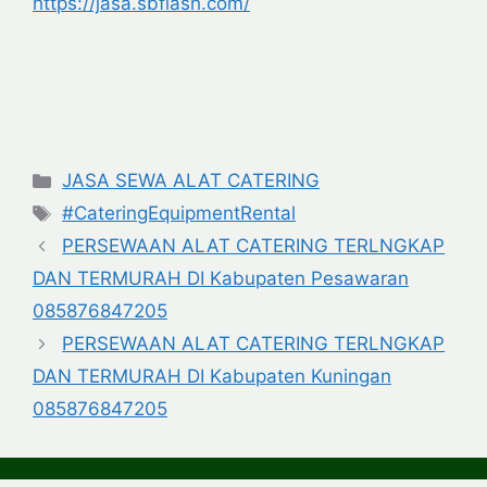
https://jasa.sbflash.com/
Categories
JASA SEWA ALAT CATERING
Tags
#CateringEquipmentRental
PERSEWAAN ALAT CATERING TERLNGKAP
DAN TERMURAH DI Kabupaten Pesawaran
085876847205
PERSEWAAN ALAT CATERING TERLNGKAP
DAN TERMURAH DI Kabupaten Kuningan
085876847205