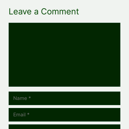
Leave a Comment
Comment
Name
Email
Website