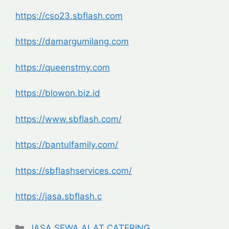
https://cso23.sbflash.com
https://damargumilang.com
https://queenstmy.com
https://blowon.biz.id
https://www.sbflash.com/
https://bantulfamily.com/
https://sbflashservices.com/
https://jasa.sbflash.c
Categories
JASA SEWA ALAT CATERING