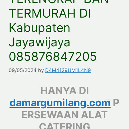
TERMURAH DI
Kabupaten
Jayawijaya
085876847205
09/05/2024
by
D4M4129UM1L4N9
HANYA DI
damargumilang.com
P
ERSEWAAN ALAT
CATERING