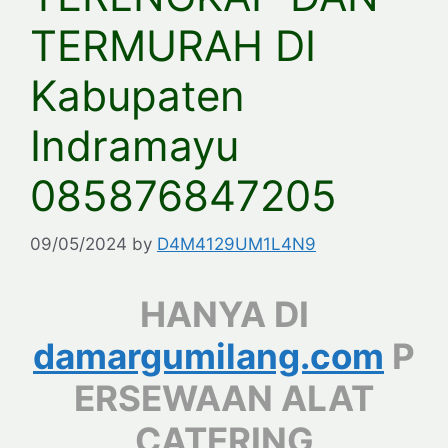
TERMURAH DI
Kabupaten
Indramayu
085876847205
09/05/2024
by
D4M4129UM1L4N9
HANYA DI
damargumilang.com
P
ERSEWAAN ALAT
CATERING