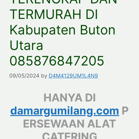
TERMURAH DI
Kabupaten Buton
Utara
085876847205
09/05/2024
by
D4M4129UM1L4N9
HANYA DI
damargumilang.com
P
ERSEWAAN ALAT
CATERING