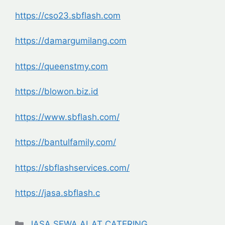
https://cso23.sbflash.com
https://damargumilang.com
https://queenstmy.com
https://blowon.biz.id
https://www.sbflash.com/
https://bantulfamily.com/
https://sbflashservices.com/
https://jasa.sbflash.c
Categories
JASA SEWA ALAT CATERING