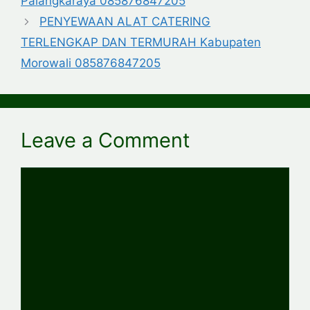
Palangkaraya 085876847205
PENYEWAAN ALAT CATERING
TERLENGKAP DAN TERMURAH Kabupaten
Morowali 085876847205
Leave a Comment
Comment