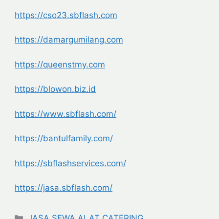
https://cso23.sbflash.com
https://damargumilang.com
https://queenstmy.com
https://blowon.biz.id
https://www.sbflash.com/
https://bantulfamily.com/
https://sbflashservices.com/
https://jasa.sbflash.com/
Categories
JASA SEWA ALAT CATERING