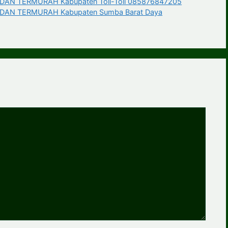
N TERMURAH Kabupaten Toli-Toli 085876847205
AN TERMURAH Kabupaten Sumba Barat Daya