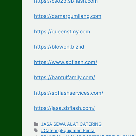
https://cso23.sbflash.com
https://damargumilang.com
https://queenstmy.com
https://blowon.biz.id
https://www.sbflash.com/
https://bantulfamily.com/
https://sbflashservices.com/
https://jasa.sbflash.com/
Categories
JASA SEWA ALAT CATERING
Tags
#CateringEquipmentRental