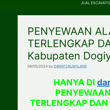
JUAL EXCAVATO
PENYEWAAN AL
TERLENGKAP D
Kabupaten Dogi
08/05/2024
by
D4M4129UM1L4N9
HANYA DI
da
PENYEWAAN
TERLENGKAP DAN