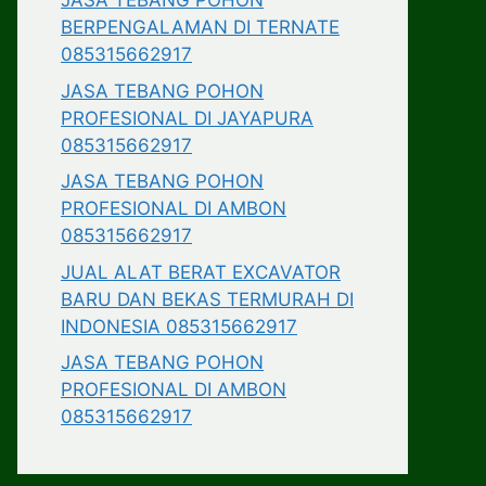
JASA TEBANG POHON
BERPENGALAMAN DI TERNATE
085315662917
JASA TEBANG POHON
PROFESIONAL DI JAYAPURA
085315662917
JASA TEBANG POHON
PROFESIONAL DI AMBON
085315662917
JUAL ALAT BERAT EXCAVATOR
BARU DAN BEKAS TERMURAH DI
INDONESIA 085315662917
JASA TEBANG POHON
PROFESIONAL DI AMBON
085315662917