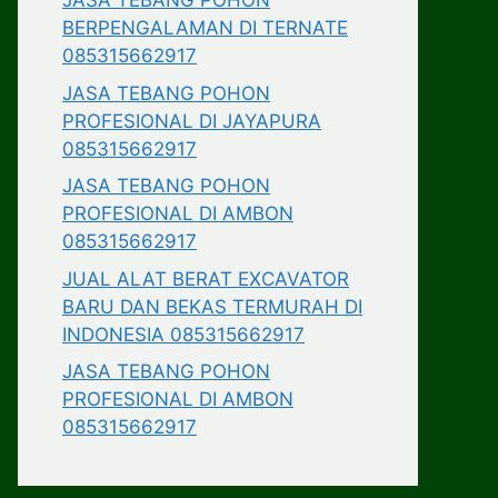
JASA TEBANG POHON
BERPENGALAMAN DI TERNATE
085315662917
JASA TEBANG POHON
PROFESIONAL DI JAYAPURA
085315662917
JASA TEBANG POHON
PROFESIONAL DI AMBON
085315662917
JUAL ALAT BERAT EXCAVATOR
BARU DAN BEKAS TERMURAH DI
INDONESIA 085315662917
JASA TEBANG POHON
PROFESIONAL DI AMBON
085315662917