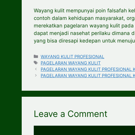
Wayang kulit mempunyai poin falsafah ke
contoh dalam kehidupan masyarakat, or
merekatkan pagelaran wayang kulit pada
dapat menjadi nasehat perilaku dimana 
yang bisa diresapi kedepan untuk menuju
Categories
WAYANG KULIT PROFESIONAL
Tags
PAGELARAN WAYANG KULIT
PAGELARAN WAYANG KULIT PROFESIONAL Ka
PAGELARAN WAYANG KULIT PROFESIONAL K
Leave a Comment
Comment