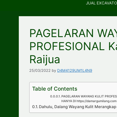
JUAL EXCAVATO
PAGELARAN WA
PROFESIONAL K
Raijua
25/03/2022
by
D4M4129UM1L4N9
Table of Contents
PAGELARAN WAYANG KULIT PROFESI
HANYA DI https://damargumilang.com
Dahulu, Dalang Wayang Kulit Merangka