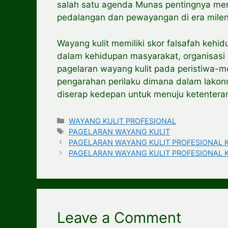
salah satu agenda Munas pentingnya mer
pedalangan dan pewayangan di era mileni
Wayang kulit memiliki skor falsafah kehi
dalam kehidupan masyarakat, organisas
pagelaran wayang kulit pada peristiwa-m
pengarahan perilaku dimana dalam lakon
diserap kedepan untuk menuju ketentera
Categories
WAYANG KULIT PROFESIONAL
Tags
PAGELARAN WAYANG KULIT
PAGELARAN WAYANG KULIT PROFESIONAL Ka
PAGELARAN WAYANG KULIT PROFESIONAL Kab
Leave a Comment