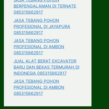
JASA TEBANG POHON
BERPENGALAMAN DI TERNATE
085315662917
JASA TEBANG POHON
PROFESIONAL DI JAYAPURA
085315662917
JASA TEBANG POHON
PROFESIONAL DI AMBON
085315662917
JUAL ALAT BERAT EXCAVATOR
BARU DAN BEKAS TERMURAH DI
INDONESIA 085315662917
JASA TEBANG POHON
PROFESIONAL DI AMBON
085315662917