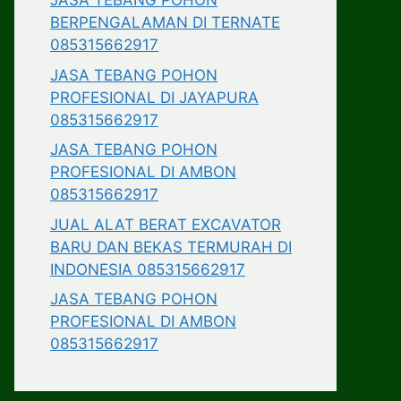
JASA TEBANG POHON
BERPENGALAMAN DI TERNATE
085315662917
JASA TEBANG POHON
PROFESIONAL DI JAYAPURA
085315662917
JASA TEBANG POHON
PROFESIONAL DI AMBON
085315662917
JUAL ALAT BERAT EXCAVATOR
BARU DAN BEKAS TERMURAH DI
INDONESIA 085315662917
JASA TEBANG POHON
PROFESIONAL DI AMBON
085315662917