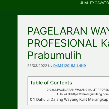
JUAL EXCAVATO
PAGELARAN WA
PROFESIONAL K
Prabumulih
25/03/2022
by
D4M4129UM1L4N9
Table of Contents
PAGELARAN WAYANG KULIT PROFESI
HANYA DI https://damargumilang.com
Dahulu, Dalang Wayang Kulit Merangka