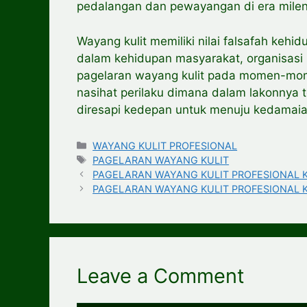
pedalangan dan pewayangan di era mileni
Wayang kulit memiliki nilai falsafah kehi
dalam kehidupan masyarakat, organisas
pagelaran wayang kulit pada momen-mom
nasihat perilaku dimana dalam lakonnya
diresapi kedepan untuk menuju kedamaia
Categories
WAYANG KULIT PROFESIONAL
Tags
PAGELARAN WAYANG KULIT
PAGELARAN WAYANG KULIT PROFESIONAL Kab
PAGELARAN WAYANG KULIT PROFESIONAL Kab
Leave a Comment