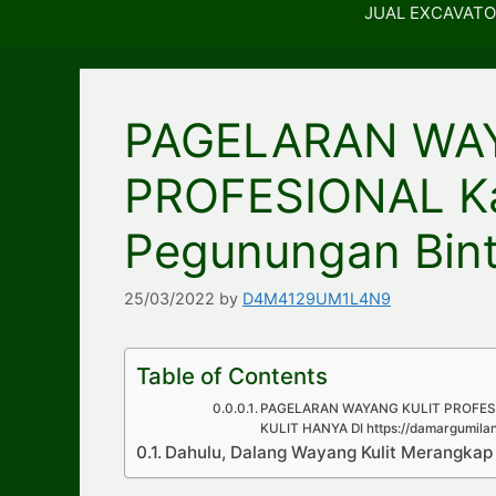
JUAL EXCAVATO
PAGELARAN WA
PROFESIONAL K
Pegunungan Bin
25/03/2022
by
D4M4129UM1L4N9
Table of Contents
PAGELARAN WAYANG KULIT PROFESI
KULIT HANYA DI https://damargumila
Dahulu, Dalang Wayang Kulit Merangka