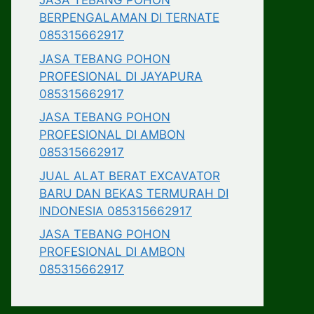
JASA TEBANG POHON
BERPENGALAMAN DI TERNATE
085315662917
JASA TEBANG POHON
PROFESIONAL DI JAYAPURA
085315662917
JASA TEBANG POHON
PROFESIONAL DI AMBON
085315662917
JUAL ALAT BERAT EXCAVATOR
BARU DAN BEKAS TERMURAH DI
INDONESIA 085315662917
JASA TEBANG POHON
PROFESIONAL DI AMBON
085315662917