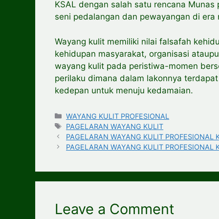
KSAL dengan salah satu rencana Munas 
seni pedalangan dan pewayangan di era mi
Wayang kulit memiliki nilai falsafah kehi
kehidupan masyarakat, organisasi ataup
wayang kulit pada peristiwa-momen bers
perilaku dimana dalam lakonnya terdapat
kedepan untuk menuju kedamaian.
Categories
WAYANG KULIT PROFESIONAL
Tags
PAGELARAN WAYANG KULIT
PAGELARAN WAYANG KULIT PROFESIONAL Kot
PAGELARAN WAYANG KULIT PROFESIONAL Ka
Leave a Comment