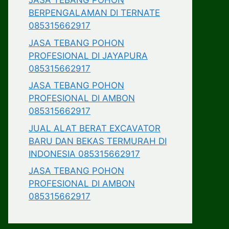
JASA TEBANG POHON
BERPENGALAMAN DI TERNATE
085315662917
JASA TEBANG POHON
PROFESIONAL DI JAYAPURA
085315662917
JASA TEBANG POHON
PROFESIONAL DI AMBON
085315662917
JUAL ALAT BERAT EXCAVATOR
BARU DAN BEKAS TERMURAH DI
INDONESIA 085315662917
JASA TEBANG POHON
PROFESIONAL DI AMBON
085315662917