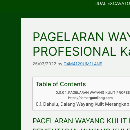
JUAL EXCAVATO
PAGELARAN WA
PROFESIONAL K
25/03/2022
by
D4M4129UM1L4N9
Table of Contents
PAGELARAN WAYANG KULIT PROFESI
https://damargumilang.com
Dahulu, Dalang Wayang Kulit Merangka
PAGELARAN WAYANG KULIT 