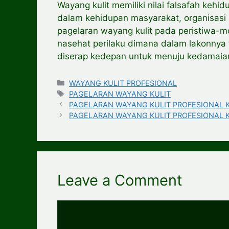
Wayang kulit memiliki nilai falsafah keh
dalam kehidupan masyarakat, organisasi
pagelaran wayang kulit pada peristiwa-m
nasehat perilaku dimana dalam lakonnya
diserap kedepan untuk menuju kedamaia
Categories
WAYANG KULIT PROFESIONAL
Tags
PAGELARAN WAYANG KULIT
PAGELARAN WAYANG KULIT PROFESIONAL K
PAGELARAN WAYANG KULIT PROFESIONAL K
Leave a Comment
Comment