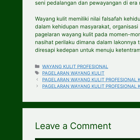
seni pedalangan dan pewayangan di era m
Wayang kulit memiliki nilai falsafah kehi
dalam kehidupan masyarakat, organisas
pagelaran wayang kulit pada momen-mom
nasihat perilaku dimana dalam lakonnya
diresapi kedepan untuk menuju ketentra
Categories
WAYANG KULIT PROFESIONAL
Tags
PAGELARAN WAYANG KULIT
PAGELARAN WAYANG KULIT PROFESIONAL K
PAGELARAN WAYANG KULIT PROFESIONAL Kabu
Leave a Comment