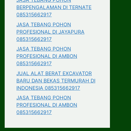
JASA TEBANG POHON
BERPENGALAMAN DI TERNATE
085315662917
JASA TEBANG POHON
PROFESIONAL DI JAYAPURA
085315662917
JASA TEBANG POHON
PROFESIONAL DI AMBON
085315662917
JUAL ALAT BERAT EXCAVATOR
BARU DAN BEKAS TERMURAH DI
INDONESIA 085315662917
JASA TEBANG POHON
PROFESIONAL DI AMBON
085315662917