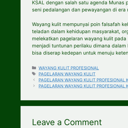
KSAL dengan salah satu agenda Munas p
seni pedalangan dan pewayangan di era mi
Wayang kulit mempunyai poin falsafah ke
teladan dalam kehidupan masyarakat, or
melekatkan pagelaran wayang kulit pada
menjadi tuntunan perilaku dimana dalam
bisa diserap kedepan untuk menuju kete
Categories
WAYANG KULIT PROFESIONAL
Tags
PAGELARAN WAYANG KULIT
PAGELARAN WAYANG KULIT PROFESIONAL Ka
PAGELARAN WAYANG KULIT PROFESIONAL Kot
Leave a Comment