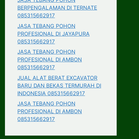
JASA TEBANG POHON
BERPENGALAMAN DI TERNATE
085315662917
JASA TEBANG POHON
PROFESIONAL DI JAYAPURA
085315662917
JASA TEBANG POHON
PROFESIONAL DI AMBON
085315662917
JUAL ALAT BERAT EXCAVATOR
BARU DAN BEKAS TERMURAH DI
INDONESIA 085315662917
JASA TEBANG POHON
PROFESIONAL DI AMBON
085315662917