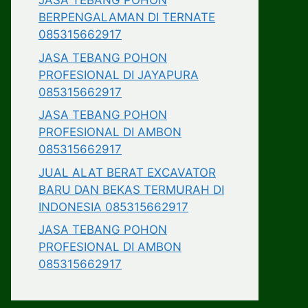
JASA TEBANG POHON
BERPENGALAMAN DI TERNATE
085315662917
JASA TEBANG POHON
PROFESIONAL DI JAYAPURA
085315662917
JASA TEBANG POHON
PROFESIONAL DI AMBON
085315662917
JUAL ALAT BERAT EXCAVATOR
BARU DAN BEKAS TERMURAH DI
INDONESIA 085315662917
JASA TEBANG POHON
PROFESIONAL DI AMBON
085315662917