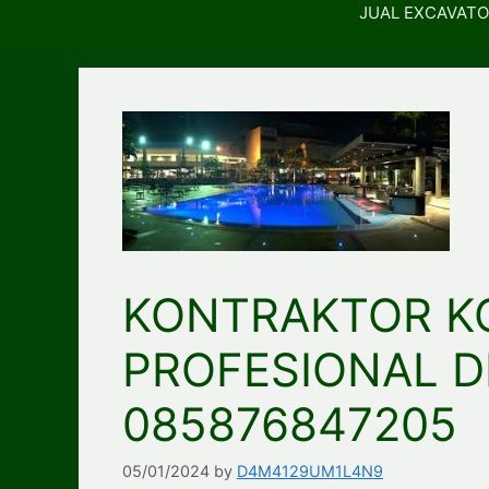
JUAL EXCAVATO
KONTRAKTOR K
PROFESIONAL DI
085876847205
05/01/2024
by
D4M4129UM1L4N9