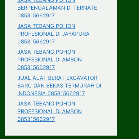
JASA TEBANG POHON
BERPENGALAMAN DI TERNATE
085315662917
JASA TEBANG POHON
PROFESIONAL DI JAYAPURA
085315662917
JASA TEBANG POHON
PROFESIONAL DI AMBON
085315662917
JUAL ALAT BERAT EXCAVATOR
BARU DAN BEKAS TERMURAH DI
INDONESIA 085315662917
JASA TEBANG POHON
PROFESIONAL DI AMBON
085315662917