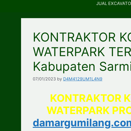
JUAL EXCAVATO
KONTRAKTOR K
WATERPARK TE
Kabupaten Sarm
07/01/2023
by
D4M4129UM1L4N9
KONTRAKTOR K
WATERPARK PRO
damargumilang.co