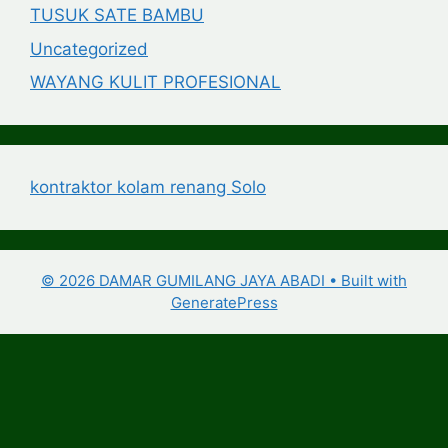
TUSUK SATE BAMBU
Uncategorized
WAYANG KULIT PROFESIONAL
kontraktor kolam renang Solo
© 2026 DAMAR GUMILANG JAYA ABADI
• Built with
GeneratePress