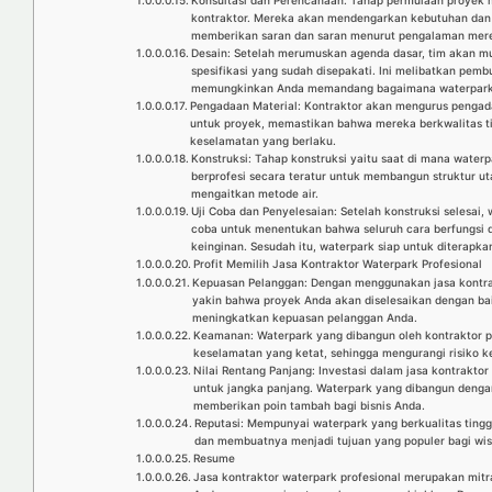
Konsultasi dan Perencanaan: Tahap permulaan proyek m
kontraktor. Mereka akan mendengarkan kebutuhan dan v
memberikan saran dan saran menurut pengalaman mer
Desain: Setelah merumuskan agenda dasar, tim akan m
spesifikasi yang sudah disepakati. Ini melibatkan pemb
memungkinkan Anda memandang bagaimana waterpark ak
Pengadaan Material: Kontraktor akan mengurus pengad
untuk proyek, memastikan bahwa mereka berkwalitas ti
keselamatan yang berlaku.
Konstruksi: Tahap konstruksi yaitu saat di mana wate
berprofesi secara teratur untuk membangun struktur ut
mengaitkan metode air.
Uji Coba dan Penyelesaian: Setelah konstruksi selesai,
coba untuk menentukan bahwa seluruh cara berfungsi 
keinginan. Sesudah itu, waterpark siap untuk diterapka
Profit Memilih Jasa Kontraktor Waterpark Profesional
Kepuasan Pelanggan: Dengan menggunakan jasa kontrak
yakin bahwa proyek Anda akan diselesaikan dengan ba
meningkatkan kepuasan pelanggan Anda.
Keamanan: Waterpark yang dibangun oleh kontraktor p
keselamatan yang ketat, sehingga mengurangi risiko k
Nilai Rentang Panjang: Investasi dalam jasa kontraktor
untuk jangka panjang. Waterpark yang dibangun denga
memberikan poin tambah bagi bisnis Anda.
Reputasi: Mempunyai waterpark yang berkualitas tingg
dan membuatnya menjadi tujuan yang populer bagi wis
Resume
Jasa kontraktor waterpark profesional merupakan mit