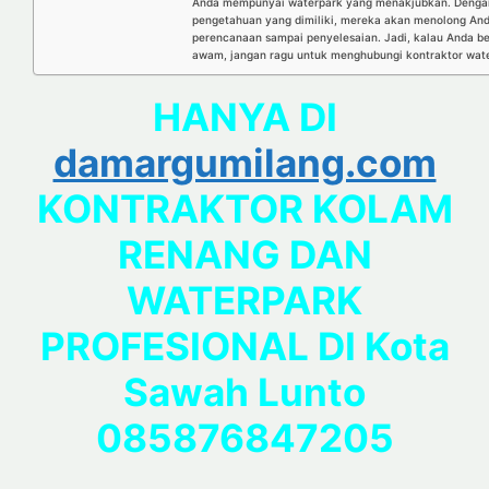
Anda mempunyai waterpark yang menakjubkan. Dengan
pengetahuan yang dimiliki, mereka akan menolong Anda
perencanaan sampai penyelesaian. Jadi, kalau Anda be
awam, jangan ragu untuk menghubungi kontraktor waterp
HANYA DI
damargumilang.com
KONTRAKTOR KOLAM
RENANG DAN
WATERPARK
PROFESIONAL DI Kota
Sawah Lunto
085876847205