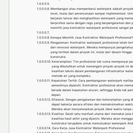
Membangun atau memperbarui waterpark adalah proyek b
level, mulai dari perencanaan sampai implementasi. U
berjalan lancar dan menghasilkan waterpark yang mem
berprofesi sama dengan regu yang berpengalaman dan pi
memilih jasa kontraktor waterpark profesional sangat pe
Kenapa Memilih Jasa Kontraktor Waterpark Profesional
Pengalaman: Kontraktor waterpark profesional telah t
dan renovasi waterpark. Mereka mempunyai pengetahua
yang terlibat dalam proyek ini, mulai dari desain hingga
konstruksi.
Keterampilan: Tim profesional tak cuma mempunyai pe
yang dibutuhkan untuk menangani proyek-proyek ini d
keahlian teknis dalam pembangunan infrastruktur wate
metode air yang kompleks.
Kepatuhan Tertib: Cara pembangunan waterpark meliba
semestinya dipatuhi. Kontraktor profesional akan mem
berada dalam kepatuhan aturan, sehingga Anda tak per
depan.
Efisiensi: Dengan pengalaman dan keterampilan yang dim
dapat bekerja secara efisien dan memaksimalkan waktu
Mereka akan menyelesaikan proyek ideal waktu tanpa 
Kualitas: Salah satu manfaat utama dari memakai jasa 
kwalitas hasil akhir yang dijamin. Mereka akan menggu
konstruksi terupdate untuk memutuskan waterpark And
Cara Kerja Jasa Kontraktor Waterpark Profesional