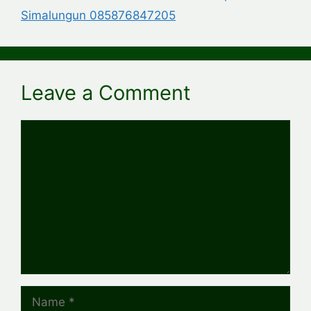
Simalungun 085876847205
Leave a Comment
Comment
Name