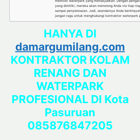
memiliki waterpark yang menakjubkan. Dengan pengal
yang dimiliki, mereka akan menolong Anda via tiap-ti
sampai penyelesaian. Jadi, seandainya Anda berkhayal 
jangan ragu untuk menghubungi kontraktor waterpark pr
HANYA DI
damargumilang.com
KONTRAKTOR KOLAM
RENANG DAN
WATERPARK
PROFESIONAL DI Kota
Pasuruan
085876847205