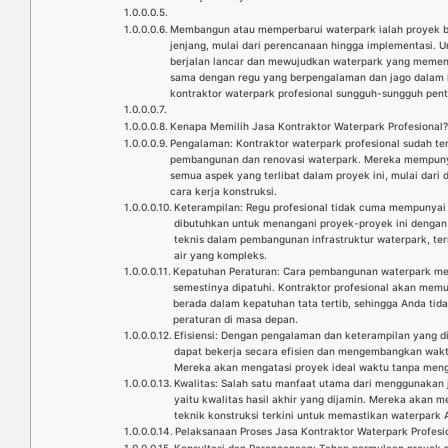
Membangun atau memperbarui waterpark ialah proyek
jenjang, mulai dari perencanaan hingga implementasi.
berjalan lancar dan mewujudkan waterpark yang memen
sama dengan regu yang berpengalaman dan jago dalam in
kontraktor waterpark profesional sungguh-sungguh pent
Kenapa Memilih Jasa Kontraktor Waterpark Profesional
Pengalaman: Kontraktor waterpark profesional sudah te
pembangunan dan renovasi waterpark. Mereka mempuny
semua aspek yang terlibat dalam proyek ini, mulai dari
cara kerja konstruksi.
Keterampilan: Regu profesional tidak cuma mempunyai 
dibutuhkan untuk menangani proyek-proyek ini dengan 
teknis dalam pembangunan infrastruktur waterpark, te
air yang kompleks.
Kepatuhan Peraturan: Cara pembangunan waterpark mel
semestinya dipatuhi. Kontraktor profesional akan mem
berada dalam kepatuhan tata tertib, sehingga Anda tid
peraturan di masa depan.
Efisiensi: Dengan pengalaman dan keterampilan yang dim
dapat bekerja secara efisien dan mengembangkan waktu
Mereka akan mengatasi proyek ideal waktu tanpa men
Kwalitas: Salah satu manfaat utama dari menggunakan j
yaitu kwalitas hasil akhir yang dijamin. Mereka akan m
teknik konstruksi terkini untuk memastikan waterpark
Pelaksanaan Proses Jasa Kontraktor Waterpark Profesi