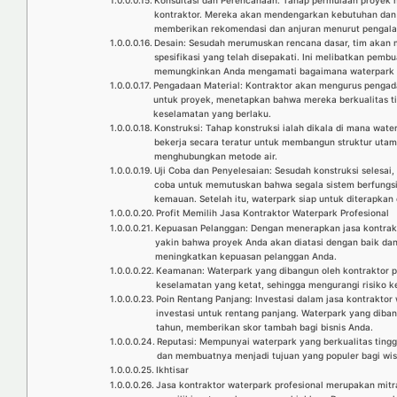
Konsultasi dan Perencanaan: Tahap permulaan proyek m
kontraktor. Mereka akan mendengarkan kebutuhan dan v
memberikan rekomendasi dan anjuran menurut pengal
Desain: Sesudah merumuskan rencana dasar, tim akan 
spesifikasi yang telah disepakati. Ini melibatkan pembu
memungkinkan Anda mengamati bagaimana waterpark ak
Pengadaan Material: Kontraktor akan mengurus pengada
untuk proyek, menetapkan bahwa mereka berkualitas t
keselamatan yang berlaku.
Konstruksi: Tahap konstruksi ialah dikala di mana wat
bekerja secara teratur untuk membangun struktur utam
menghubungkan metode air.
Uji Coba dan Penyelesaian: Sesudah konstruksi selesai,
coba untuk memutuskan bahwa segala sistem berfungs
kemauan. Setelah itu, waterpark siap untuk diterapkan
Profit Memilih Jasa Kontraktor Waterpark Profesional
Kepuasan Pelanggan: Dengan menerapkan jasa kontrakt
yakin bahwa proyek Anda akan diatasi dengan baik da
meningkatkan kepuasan pelanggan Anda.
Keamanan: Waterpark yang dibangun oleh kontraktor p
keselamatan yang ketat, sehingga mengurangi risiko k
Poin Rentang Panjang: Investasi dalam jasa kontrakto
investasi untuk rentang panjang. Waterpark yang diba
tahun, memberikan skor tambah bagi bisnis Anda.
Reputasi: Mempunyai waterpark yang berkualitas tingg
dan membuatnya menjadi tujuan yang populer bagi wis
Ikhtisar
Jasa kontraktor waterpark profesional merupakan mit