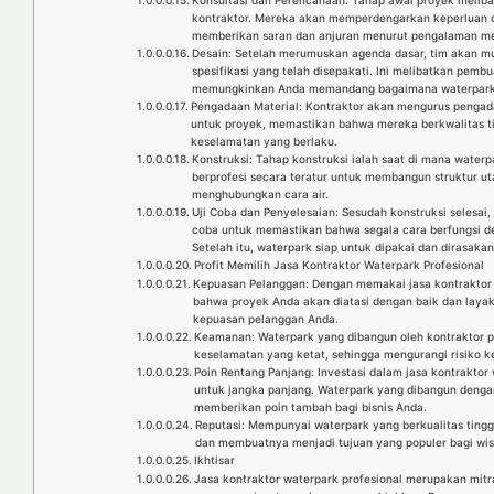
Konsultasi dan Perencanaan: Tahap awal proyek meliba
kontraktor. Mereka akan memperdengarkan keperluan da
memberikan saran dan anjuran menurut pengalaman m
Desain: Setelah merumuskan agenda dasar, tim akan m
spesifikasi yang telah disepakati. Ini melibatkan pembu
memungkinkan Anda memandang bagaimana waterpark ak
Pengadaan Material: Kontraktor akan mengurus pengad
untuk proyek, memastikan bahwa mereka berkwalitas ti
keselamatan yang berlaku.
Konstruksi: Tahap konstruksi ialah saat di mana water
berprofesi secara teratur untuk membangun struktur ut
menghubungkan cara air.
Uji Coba dan Penyelesaian: Sesudah konstruksi selesai,
coba untuk memastikan bahwa segala cara berfungsi d
Setelah itu, waterpark siap untuk dipakai dan dirasaka
Profit Memilih Jasa Kontraktor Waterpark Profesional
Kepuasan Pelanggan: Dengan memakai jasa kontraktor w
bahwa proyek Anda akan diatasi dengan baik dan lay
kepuasan pelanggan Anda.
Keamanan: Waterpark yang dibangun oleh kontraktor p
keselamatan yang ketat, sehingga mengurangi risiko k
Poin Rentang Panjang: Investasi dalam jasa kontraktor 
untuk jangka panjang. Waterpark yang dibangun denga
memberikan poin tambah bagi bisnis Anda.
Reputasi: Mempunyai waterpark yang berkualitas tingg
dan membuatnya menjadi tujuan yang populer bagi wis
Ikhtisar
Jasa kontraktor waterpark profesional merupakan mit