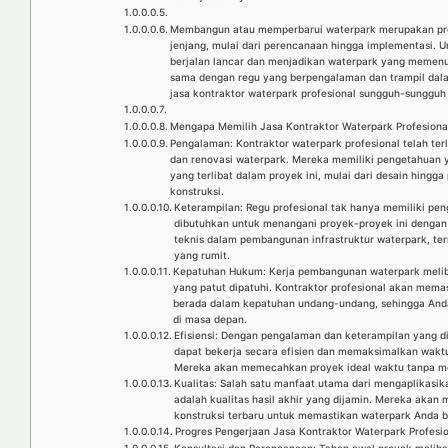
Membangun atau memperbarui waterpark merupakan pro
jenjang, mulai dari perencanaan hingga implementasi.
berjalan lancar dan menjadikan waterpark yang memenu
sama dengan regu yang berpengalaman dan trampil dalam
jasa kontraktor waterpark profesional sungguh-sungguh
Mengapa Memilih Jasa Kontraktor Waterpark Profesiona
Pengalaman: Kontraktor waterpark profesional telah t
dan renovasi waterpark. Mereka memiliki pengetahuan 
yang terlibat dalam proyek ini, mulai dari desain hingga
konstruksi.
Keterampilan: Regu profesional tak hanya memiliki pe
dibutuhkan untuk menangani proyek-proyek ini dengan 
teknis dalam pembangunan infrastruktur waterpark, term
yang rumit.
Kepatuhan Hukum: Kerja pembangunan waterpark meliba
yang patut dipatuhi. Kontraktor profesional akan mema
berada dalam kepatuhan undang-undang, sehingga Anda
di masa depan.
Efisiensi: Dengan pengalaman dan keterampilan yang dim
dapat bekerja secara efisien dan memaksimalkan waktu
Mereka akan memecahkan proyek ideal waktu tanpa m
Kualitas: Salah satu manfaat utama dari mengaplikasik
adalah kualitas hasil akhir yang dijamin. Mereka akan 
konstruksi terbaru untuk memastikan waterpark Anda 
Progres Pengerjaan Jasa Kontraktor Waterpark Profesi