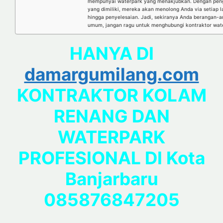
mempunyai waterpark yang menakjubkan. Dengan peng
yang dimiliki, mereka akan menolong Anda via setiap 
hingga penyelesaian. Jadi, sekiranya Anda berangan-
umum, jangan ragu untuk menghubungi kontraktor water
HANYA DI
damargumilang.com
KONTRAKTOR KOLAM
RENANG DAN
WATERPARK
PROFESIONAL DI Kota
Banjarbaru
085876847205