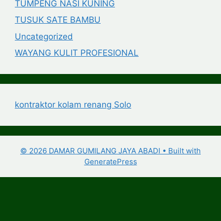
TUMPENG NASI KUNING
TUSUK SATE BAMBU
Uncategorized
WAYANG KULIT PROFESIONAL
kontraktor kolam renang Solo
© 2026 DAMAR GUMILANG JAYA ABADI
• Built with
GeneratePress