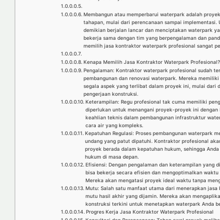
Membangun atau memperbarui waterpark adalah proyek b
tahapan, mulai dari perencanaan sampai implementasi.
demikian berjalan lancar dan menciptakan waterpark y
bekerja sama dengan tim yang berpengalaman dan pandai
memilih jasa kontraktor waterpark profesional sangat pe
Kenapa Memilih Jasa Kontraktor Waterpark Profesional
Pengalaman: Kontraktor waterpark profesional sudah te
pembangunan dan renovasi waterpark. Mereka memiliki
segala aspek yang terlibat dalam proyek ini, mulai dari
pengerjaan konstruksi.
Keterampilan: Regu profesional tak cuma memiliki pe
diperlukan untuk menangani proyek-proyek ini dengan
keahlian teknis dalam pembangunan infrastruktur wate
cara air yang kompleks.
Kepatuhan Regulasi: Proses pembangunan waterpark me
undang yang patut dipatuhi. Kontraktor profesional a
proyek berada dalam kepatuhan hukum, sehingga Anda ta
hukum di masa depan.
Efisiensi: Dengan pengalaman dan keterampilan yang dim
bisa bekerja secara efisien dan mengoptimalkan waktu 
Mereka akan mengatasi proyek ideal waktu tanpa meng
Mutu: Salah satu manfaat utama dari menerapkan jasa k
mutu hasil akhir yang dijamin. Mereka akan mengaplika
konstruksi terkini untuk menetapkan waterpark Anda 
Progres Kerja Jasa Kontraktor Waterpark Profesional