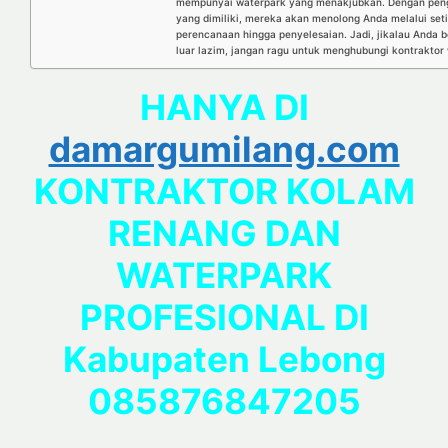
mempunyai waterpark yang menakjubkan. Dengan peng
yang dimiliki, mereka akan menolong Anda melalui seti
perencanaan hingga penyelesaian. Jadi, jikalau Anda 
luar lazim, jangan ragu untuk menghubungi kontraktor w
HANYA DI
damargumilang.com
KONTRAKTOR KOLAM
RENANG DAN
WATERPARK
PROFESIONAL DI
Kabupaten Lebong
085876847205