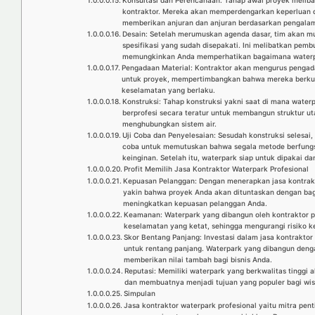
Konsultasi dan Perencanaan: Tahap awal proyek meliba
kontraktor. Mereka akan memperdengarkan keperluan da
memberikan anjuran dan anjuran berdasarkan pengala
Desain: Setelah merumuskan agenda dasar, tim akan m
spesifikasi yang sudah disepakati. Ini melibatkan pemb
memungkinkan Anda memperhatikan bagaimana waterpar
Pengadaan Material: Kontraktor akan mengurus pengad
untuk proyek, mempertimbangkan bahwa mereka berkual
keselamatan yang berlaku.
Konstruksi: Tahap konstruksi yakni saat di mana wate
berprofesi secara teratur untuk membangun struktur ut
menghubungkan sistem air.
Uji Coba dan Penyelesaian: Sesudah konstruksi selesai,
coba untuk memutuskan bahwa segala metode berfungs
keinginan. Setelah itu, waterpark siap untuk dipakai da
Profit Memilih Jasa Kontraktor Waterpark Profesional
Kepuasan Pelanggan: Dengan menerapkan jasa kontrakt
yakin bahwa proyek Anda akan dituntaskan dengan ba
meningkatkan kepuasan pelanggan Anda.
Keamanan: Waterpark yang dibangun oleh kontraktor p
keselamatan yang ketat, sehingga mengurangi risiko k
Skor Bentang Panjang: Investasi dalam jasa kontraktor
untuk rentang panjang. Waterpark yang dibangun deng
memberikan nilai tambah bagi bisnis Anda.
Reputasi: Memiliki waterpark yang berkwalitas tinggi 
dan membuatnya menjadi tujuan yang populer bagi wis
Simpulan
Jasa kontraktor waterpark profesional yaitu mitra pe