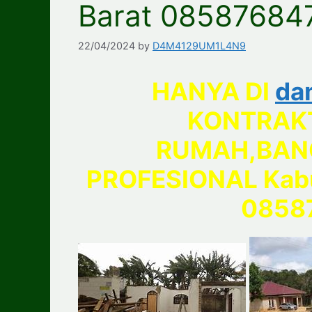
Barat 08587684
22/04/2024
by
D4M4129UM1L4N9
HANYA DI
da
KONTRAK
RUMAH,BAN
PROFESIONAL Kab
0858