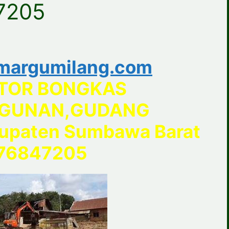
7205
margumilang.com
TOR BONGKAS
GUNAN,GUDANG
upaten Sumbawa Barat
76847205