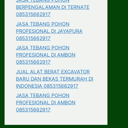
JASA TEBANG POHON
BERPENGALAMAN DI TERNATE
085315662917
JASA TEBANG POHON
PROFESIONAL DI JAYAPURA
085315662917
JASA TEBANG POHON
PROFESIONAL DI AMBON
085315662917
JUAL ALAT BERAT EXCAVATOR
BARU DAN BEKAS TERMURAH DI
INDONESIA 085315662917
JASA TEBANG POHON
PROFESIONAL DI AMBON
085315662917