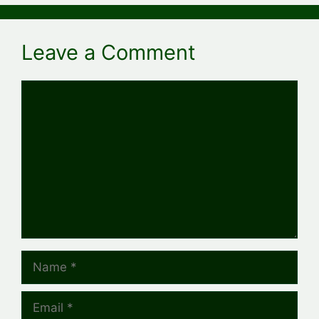
Leave a Comment
Comment
Name
Email