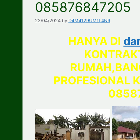
085876847205
22/04/2024
by
D4M4129UM1L4N9
HANYA DI
da
KONTRAK
RUMAH,BAN
PROFESIONAL K
0858