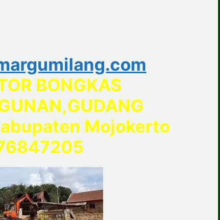
margumilang.com
TOR BONGKAS
GUNAN,GUDANG
abupaten Mojokerto
76847205