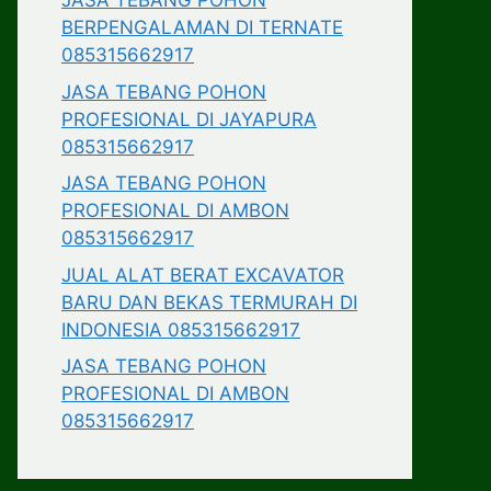
JASA TEBANG POHON
BERPENGALAMAN DI TERNATE
085315662917
JASA TEBANG POHON
PROFESIONAL DI JAYAPURA
085315662917
JASA TEBANG POHON
PROFESIONAL DI AMBON
085315662917
JUAL ALAT BERAT EXCAVATOR
BARU DAN BEKAS TERMURAH DI
INDONESIA 085315662917
JASA TEBANG POHON
PROFESIONAL DI AMBON
085315662917