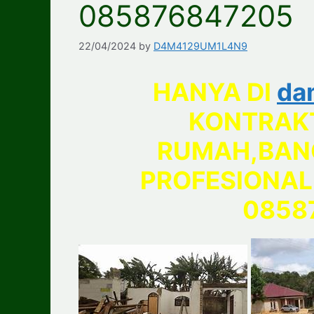
085876847205
22/04/2024
by
D4M4129UM1L4N9
HANYA DI
da
KONTRAK
RUMAH,BAN
PROFESIONAL 
0858