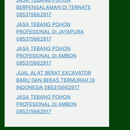
JASA TEBANG POHON
BERPENGALAMAN DI TERNATE
085315662917
JASA TEBANG POHON
PROFESIONAL DI JAYAPURA
085315662917
JASA TEBANG POHON
PROFESIONAL DI AMBON
085315662917
JUAL ALAT BERAT EXCAVATOR
BARU DAN BEKAS TERMURAH DI
INDONESIA 085315662917
JASA TEBANG POHON
PROFESIONAL DI AMBON
085315662917